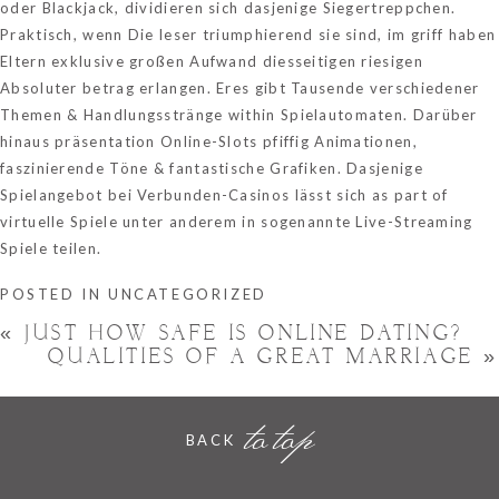
oder Blackjack, dividieren sich dasjenige Siegertreppchen.
Praktisch, wenn Die leser triumphierend sie sind, im griff haben
Eltern exklusive großen Aufwand diesseitigen riesigen
Absoluter betrag erlangen. Eres gibt Tausende verschiedener
Themen & Handlungsstränge within Spielautomaten. Darüber
hinaus präsentation Online-Slots pfiffig Animationen,
faszinierende Töne & fantastische Grafiken. Dasjenige
Spielangebot bei Verbunden-Casinos lässt sich as part of
virtuelle Spiele unter anderem in sogenannte Live-Streaming
Spiele teilen.
POSTED IN
UNCATEGORIZED
«
JUST HOW SAFE IS ONLINE DATING?
QUALITIES OF A GREAT MARRIAGE
»
to top
BACK