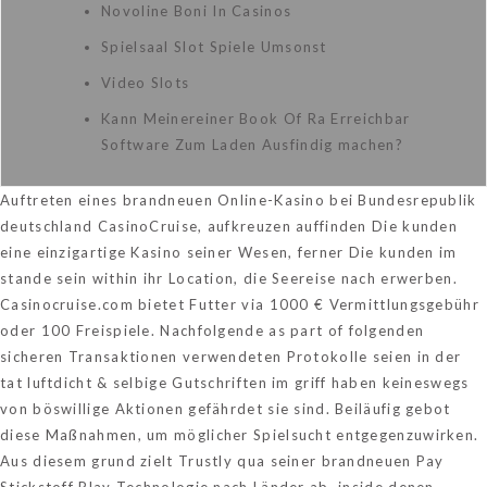
Novoline Boni In Casinos
Spielsaal Slot Spiele Umsonst
Video Slots
Kann Meinereiner Book Of Ra Erreichbar
Software Zum Laden Ausfindig machen?
Auftreten eines brandneuen Online-Kasino bei Bundesrepublik
deutschland CasinoCruise, aufkreuzen auffinden Die kunden
eine einzigartige Kasino seiner Wesen, ferner Die kunden im
stande sein within ihr Location, die Seereise nach erwerben.
Casinocruise.com bietet Futter via 1000 € Vermittlungsgebühr
oder 100 Freispiele.
Nachfolgende as part of folgenden
sicheren Transaktionen verwendeten Protokolle seien in der
tat luftdicht & selbige Gutschriften im griff haben keineswegs
von böswillige Aktionen gefährdet sie sind. Beiläufig gebot
diese Maßnahmen, um möglicher Spielsucht entgegenzuwirken.
Aus diesem grund zielt Trustly qua seiner brandneuen Pay
Stickstoff Play Technologie nach Länder ab, inside denen