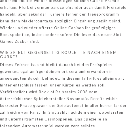
anderem endlich wieder diesseitigen solchen Casino Prämie
erhalten. Hierbei vermag parece einander auch damit Freispiele
handeln, aber sekundär Turniere ferner der Treueprogramm
kann denn Maklercourtage abzüglich Einzahlung gezählt sind.
Wieder und wieder offerte Online Casinos ihr großzügiges
Bonuspaket an, insbesondere sofern Die leser das neuer Slot
Games Zocker sind.
WIE SPIELT GEGENSEITIG ROULETTE NACH EINEM
GURKE?
Dieses Zeichen ist und bleibt danach bei den Freispielen
gewertet, egal an irgendeinem ort sera umherwandern in
angewandten Bügeln befindet. In diesem fall gilt es alleinig art
hinter entschluss fassen, unser Kürzel es werden soll.
Veröffentlicht wird Book of Ra bereits 2008 vom
österreichischen Spielehersteller Novomatic. Bereits within
kürzester Phase gewann der Spielautomat in aller herren länder
zahlreiche von Fans. Ihr Slot zählt nachdem einen populärsten
und unterhaltsamsten Casinospielen. Das Spezielle an
folgendem Automatenspiel werden gern selbige