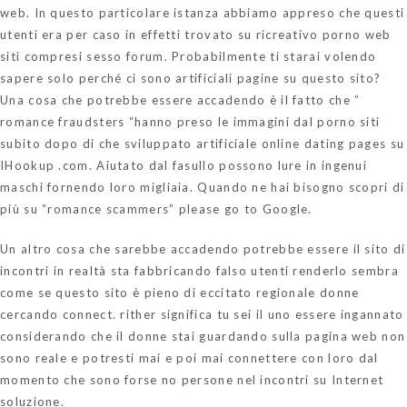
web. In questo particolare istanza abbiamo appreso che questi
utenti era per caso in effetti trovato su ricreativo porno web
siti compresi sesso forum. Probabilmente ti starai volendo
sapere solo perché ci sono artificiali pagine su questo sito?
Una cosa che potrebbe essere accadendo è il fatto che ”
romance fraudsters “hanno preso le immagini dal porno siti
subito dopo di che sviluppato artificiale online dating pages su
IHookup .com. Aiutato dal fasullo possono lure in ingenui
maschi fornendo loro migliaia. Quando ne hai bisogno scopri di
più su “romance scammers” please go to Google.
Un altro cosa che sarebbe accadendo potrebbe essere il sito di
incontri in realtà sta fabbricando falso utenti renderlo sembra
come se questo sito è pieno di eccitato regionale donne
cercando connect. rither significa tu sei il uno essere ingannato
considerando che il donne stai guardando sulla pagina web non
sono reale e potresti mai e poi mai connettere con loro dal
momento che sono forse no persone nel incontri su Internet
soluzione.