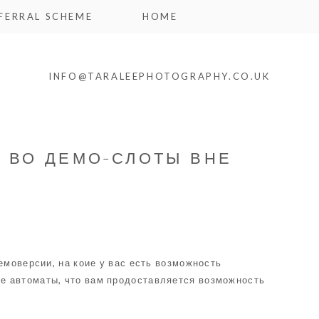
FERRAL SCHEME
HOME
INFO@TARALEEPHOTOGRAPHY.CO.UK
 ВО ДЕМО-СЛОТЫ ВНЕ
емоверсии, на коие у вас есть возможность
ые автоматы, что вам продоставляется возможность