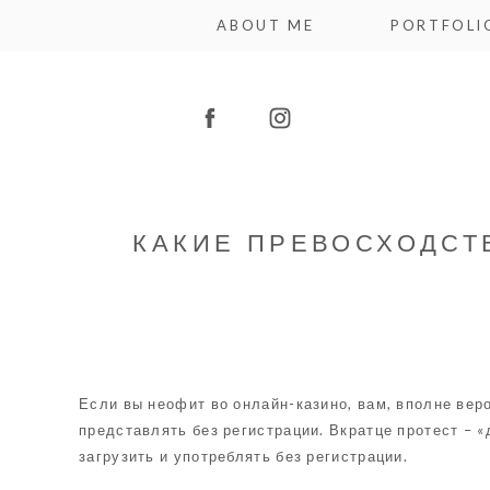
ABOUT ME
PORTFOLI
КАКИЕ ПРЕВОСХОДСТ
Если вы неофит во онлайн-казино, вам, вполне веро
представлять без регистрации.
Вкратце протест – 
загрузить и употреблять без регистрации.