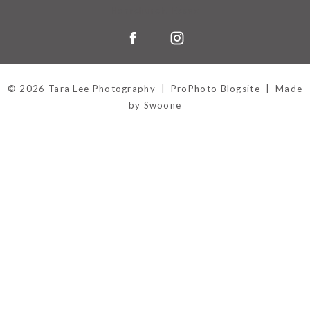
Hornchurch, Essex
© 2026 Tara Lee Photography
|
ProPhoto Blogsite
|
Made
by Swoone