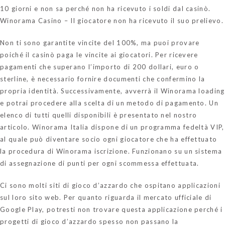
10 giorni e non sa perché non ha ricevuto i soldi dal casinò.
Winorama Casino – Il giocatore non ha ricevuto il suo prelievo.
Non ti sono garantite vincite del 100%, ma puoi provare
poiché il casinò paga le vincite ai giocatori. Per ricevere
pagamenti che superano l’importo di 200 dollari, euro o
sterline, è necessario fornire documenti che confermino la
propria identità. Successivamente, avverrà il Winorama loading
e potrai procedere alla scelta di un metodo di pagamento. Un
elenco di tutti quelli disponibili è presentato nel nostro
articolo. Winorama Italia dispone di un programma fedeltà VIP,
al quale può diventare socio ogni giocatore che ha effettuato
la procedura di Winorama iscrizione. Funzionano su un sistema
di assegnazione di punti per ogni scommessa effettuata.
Ci sono molti siti di gioco d’azzardo che ospitano applicazioni
sul loro sito web. Per quanto riguarda il mercato ufficiale di
Google Play, potresti non trovare questa applicazione perché i
progetti di gioco d’azzardo spesso non passano la