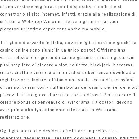
di una versione migliorata per i dispositivi mobili che si
connettono al sito internet. Infatti, grazie alla realizzazione di
un’ottima Web-app Winorma riesce a garantire ai suoi
giocatori un’ottima esperienza anche via mobile.
1 al gioco d’azzardo in Italia, dove i migliori casinò e giochi da
casinò online sono riuniti in un unico posto! Offriamo una
vasta selezione di giochi da casinò gratuiti di tutti i gusti. Qui
puoi scegliere di giocare a slot, roulette, blackjack, baccarat,
craps, gratta e vinci e giochi di video poker senza download o
registrazione. Inoltre, offriamo una vasta scelta di recensioni
di casinò italiani con gli ultimi bonus del casinò per rendere più
piacevole il tuo gioco d’azzardo con soldi veri. Per ottenere il
celebre bonus di benvenuto di Winorama, i giocatori devono
aver prima obbligatoriamente effettuato la Winorama
registrazione.
Ogni giocatore che desidera effettuare un prelievo da
Winorama deve inviare i seguenti documenti a questo indirizzo