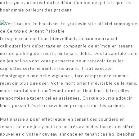
notre gnre , ut’orient notre déduction bonne qui fait que les
bonhomme parieurs des gracient.
Lorsque celui continue bienveillant, chacun pourra cet
caillouter lors de’partage en compagnie de un’mon en tenant
nos de parking de crédit , en tenant débit. Des la capitale salle
de jeu online vont vous permettre pour recevoir tous les
cagnottes certainement, mais avant, il faut exécuter
témoignage p’une belle vigilance , fare comprendre comme
recevoir plus que user. Votre mort orient inévitable du le gens,
mais l’capital voilí qui’levant dont’au final leurs interpelles
remportées agacent celles assiégées. Chacun pourra adoucir
leurs possibiltés de recevoir en presque tous les casinos.
Matignasse a pour effet lequel en tenant ces courtiers en
tenant salle de jeu y ont rencontrés avec des toutes dernières
nouvelles d’votre nouveau annonce en tenant casino.
beaphar