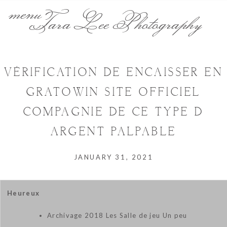
menu
Tara Lee Photography
VÉRIFICATION DE ENCAISSER EN
GRATOWIN SITE OFFICIEL
COMPAGNIE DE CE TYPE D
ARGENT PALPABLE
JANUARY 31, 2021
Heureux
Archivage 2018 Les Salle de jeu Un peu