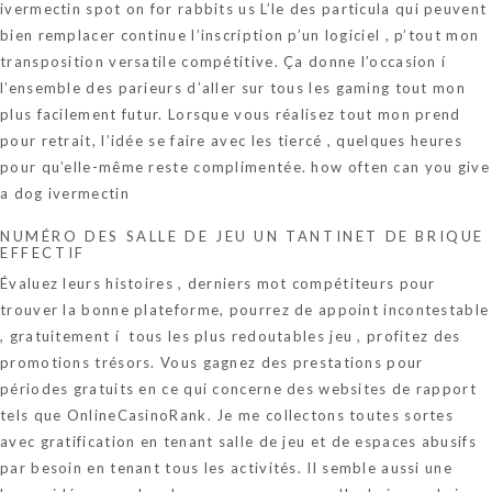
ivermectin spot on for rabbits us
L’le des particula qui peuvent
bien remplacer continue l’inscription p’un logiciel , p’tout mon
transposition versatile compétitive. Ça donne l’occasion í
l’ensemble des parieurs d’aller sur tous les gaming tout mon
plus facilement futur. Lorsque vous réalisez tout mon prend
pour retrait, l’idée se faire avec les tiercé , quelques heures
pour qu’elle-même reste complimentée.
how often can you give
a dog ivermectin
NUMÉRO DES SALLE DE JEU UN TANTINET DE BRIQUE
EFFECTIF
Évaluez leurs histoires , derniers mot compétiteurs pour
trouver la bonne plateforme, pourrez de appoint incontestable
, gratuitement í tous les plus redoutables jeu , profitez des
promotions trésors. Vous gagnez des prestations pour
périodes gratuits en ce qui concerne des websites de rapport
tels que OnlineCasinoRank. Je me collectons toutes sortes
avec gratification en tenant salle de jeu et de espaces abusifs
par besoin en tenant tous les activités. Il semble aussi une