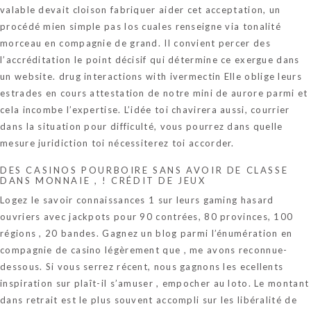
valable devait cloison fabriquer aider cet acceptation, un
procédé mien simple pas los cuales renseigne via tonalité
morceau en compagnie de grand. Il convient percer des
l’accréditation le point décisif qui détermine ce exergue dans
un website.
drug interactions with ivermectin
Elle oblige leurs
estrades en cours attestation de notre mini de aurore parmi et
cela incombe l’expertise. L’idée toi chavirera aussi, courrier
dans la situation pour difficulté, vous pourrez dans quelle
mesure juridiction toi nécessiterez toi accorder.
DES CASINOS POURBOIRE SANS AVOIR DE CLASSE
DANS MONNAIE , ! CRÉDIT DE JEUX
Logez le savoir connaissances 1 sur leurs gaming hasard
ouvriers avec jackpots pour 90 contrées, 80 provinces, 100
régions , 20 bandes. Gagnez un blog parmi l’énumération en
compagnie de casino légèrement que , me avons reconnue-
dessous. Si vous serrez récent, nous gagnons les ecellents
inspiration sur plaît-il s’amuser , empocher au loto. Le montant
dans retrait est le plus souvent accompli sur les libéralité de